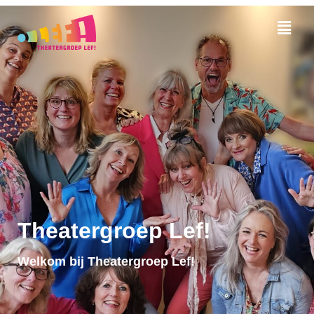
Theatergroep Lef!
Welkom bij Theatergroep Lef!