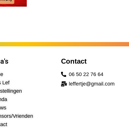
a's
Contact
e
06 50 22 76 64
s Lef
leffertje@gmail.com
stellingen
nda
uws
sors/Vrienden
act