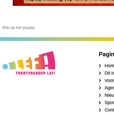
Klik op het plaatje
Pagin
Hom
Dit i
Voor
Age
Nie
Spon
Cont